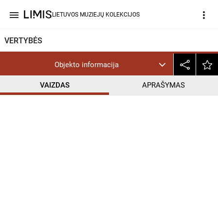
menu
more_vert
LIETUVOS MUZIEJŲ KOLEKCIJOS
VERTYBĖS
Objekto informacija
VAIZDAS
APRAŠYMAS
help_outline
InC-EDU