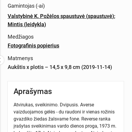
Gamintojas (-ai)
Valstybinė K. Požėlos spaustuvė
(
spaustuvė
)
;
Mintis
(
leidykla
)
Medžiagos
Fotografinis popierius
Matmenys
Aukštis x plotis – 14,5 x 9,8 cm (2019-11-14)
Aprašymas
Atvirukas, sveikinimo. Dvipusis. Averse
vaizduojamos gėlės - du raudoni ir vienas rožinis
gvazdiko žiedas žalsvame fone. Reverse ranka
įrašytas sveikinimas vardo dienos proga, 1973 m.