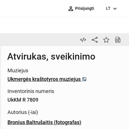
person_outline
expand_more
Prisijungti
LT
Atvirukas, sveikinimo
Muziejus
Ukmergės kraštotyros muziejus
Inventorinis numeris
UkKM R 7809
Autorius (-iai)
Bronius Baltrušaitis
(
fotografas
)