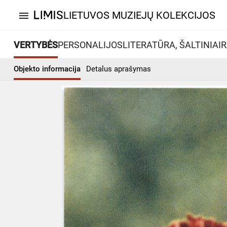
LIETUVOS MUZIEJŲ KOLEKCIJOS
menu
VERTYBĖS
PERSONALIJOS
LITERATŪRA, ŠALTINIAI
R
Objekto informacija
Detalus aprašymas