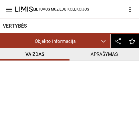
menu
more_vert
LIETUVOS MUZIEJŲ KOLEKCIJOS
VERTYBĖS
Objekto informacija
VAIZDAS
APRAŠYMAS