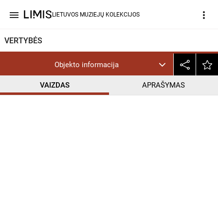
menu
more_vert
LIETUVOS MUZIEJŲ KOLEKCIJOS
VERTYBĖS
Objekto informacija
VAIZDAS
APRAŠYMAS