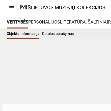
LIETUVOS MUZIEJŲ KOLEKCIJOS
menu
VERTYBĖS
PERSONALIJOS
LITERATŪRA, ŠALTINIAI
R
Objekto informacija
Detalus aprašymas