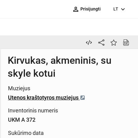
person_outline
expand_more
Prisijungti
LT
Kirvukas, akmeninis, su
skyle kotui
Muziejus
Utenos kraštotyros muziejus
Inventorinis numeris
UKM A 372
Sukūrimo data