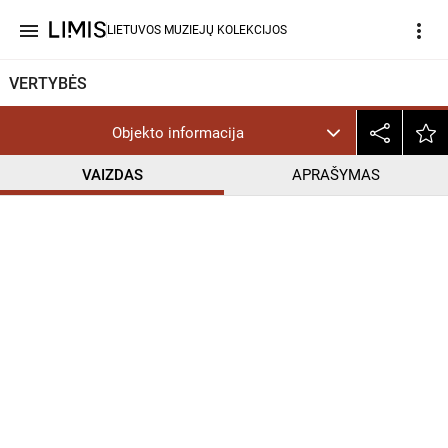
menu
more_vert
LIETUVOS MUZIEJŲ KOLEKCIJOS
VERTYBĖS
Objekto informacija
VAIZDAS
APRAŠYMAS