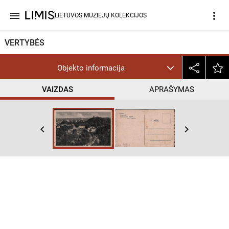
menu
more_vert
LIETUVOS MUZIEJŲ KOLEKCIJOS
VERTYBĖS
Objekto informacija
VAIZDAS
APRAŠYMAS
keyboard_arrow_left
keyboard_arrow_right