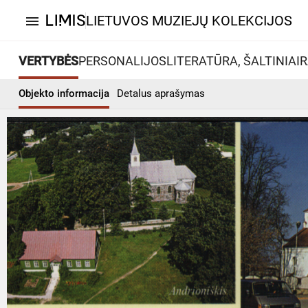
LIETUVOS MUZIEJŲ KOLEKCIJOS
menu
VERTYBĖS
PERSONALIJOS
LITERATŪRA, ŠALTINIAI
R
Objekto informacija
Detalus aprašymas