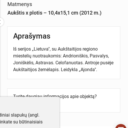
Matmenys
Aukštis x plotis – 10,4x15,1 cm (2012 m.)
Aprašymas
Iš serijos „Lietuva", su Aukštaitijos regiono
miestelių nuotraukomis: Andrioniškis, Pasvalys,
Joniškėlis, Astravas. Celofanuotas. Antroje pusėje
Aukštaitijos žemėlapis. Leidykla „Ajonda".
Turite daugiau informacijos apie objektą?
Parašykite mums!
iniai slapukų (angl.
utinkate su būtinaisiais