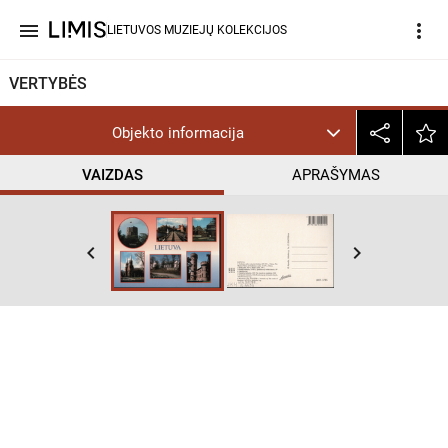
menu
more_vert
LIETUVOS MUZIEJŲ KOLEKCIJOS
VERTYBĖS
Objekto informacija
VAIZDAS
APRAŠYMAS
keyboard_arrow_left
keyboard_arrow_right