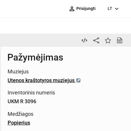
person_outline
expand_more
Prisijungti
LT
Pažymėjimas
Muziejus
Utenos kraštotyros muziejus
Inventorinis numeris
UKM R 3096
Medžiagos
Popierius