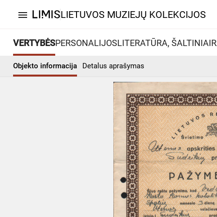
LIETUVOS MUZIEJŲ KOLEKCIJOS
menu
VERTYBĖS
PERSONALIJOS
LITERATŪRA, ŠALTINIAI
R
Objekto informacija
Detalus aprašymas