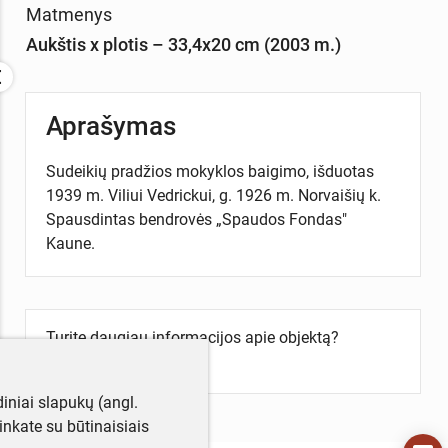
Matmenys
Aukštis x plotis – 33,4x20 cm (2003 m.)
Aprašymas
Sudeikių pradžios mokyklos baigimo, išduotas
1939 m. Viliui Vedrickui, g. 1926 m. Norvaišių k.
Spausdintas bendrovės „Spaudos Fondas"
Kaune.
Turite daugiau informacijos apie objektą?
Parašykite mums!
iniai slapukų (angl.
utinkate su būtinaisiais