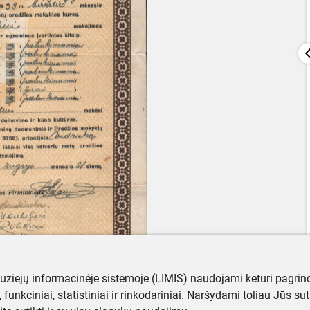
muziejų informacinėje sistemoje (LIMIS) naudojami keturi pagrind
ji, funkciniai, statistiniai ir rinkodariniai. Naršydami toliau Jūs s