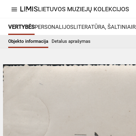
LIETUVOS MUZIEJŲ KOLEKCIJOS
menu
VERTYBĖS
PERSONALIJOS
LITERATŪRA, ŠALTINIAI
R
Objekto informacija
Detalus aprašymas