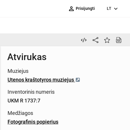
person_outline
expand_more
Prisijungti
LT
Atvirukas
Muziejus
Utenos kraštotyros muziejus
Inventorinis numeris
UKM R 1737:7
Medžiagos
Fotografinis popierius