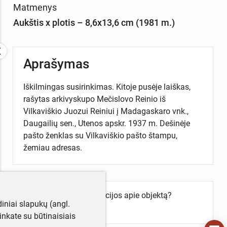
Matmenys
Aukštis x plotis – 8,6x13,6 cm (1981 m.)
Aprašymas
Iškilmingas susirinkimas. Kitoje pusėje laiškas,
rašytas arkivyskupo Mečislovo Reinio iš
Vilkaviškio Juozui Reiniui į Madagaskaro vnk.,
Daugailių sen., Utenos apskr. 1937 m. Dešinėje
pašto ženklas su Vilkaviškio pašto štampu,
žemiau adresas.
Turite daugiau informacijos apie objektą?
iniai slapukų (angl.
Parašykite mums!
utinkate su būtinaisiais