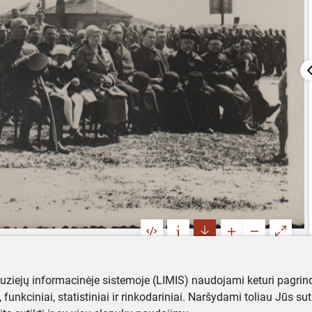
muziejų informacinėje sistemoje (LIMIS) naudojami keturi pagrind
ji, funkciniai, statistiniai ir rinkodariniai. Naršydami toliau Jūs s