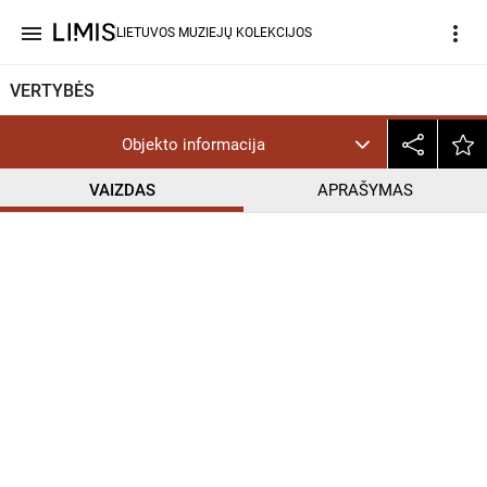
menu
more_vert
LIETUVOS MUZIEJŲ KOLEKCIJOS
VERTYBĖS
Objekto informacija
VAIZDAS
APRAŠYMAS