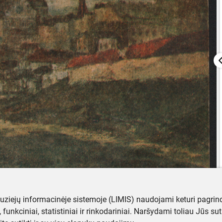
muziejų informacinėje sistemoje (LIMIS) naudojami keturi pagrind
ji, funkciniai, statistiniai ir rinkodariniai. Naršydami toliau Jūs s