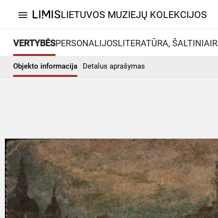
LIETUVOS MUZIEJŲ KOLEKCIJOS
menu
VERTYBĖS
PERSONALIJOS
LITERATŪRA, ŠALTINIAI
R
Objekto informacija
Detalus aprašymas