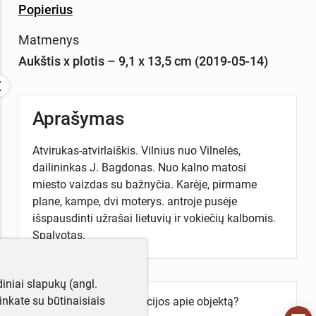
Popierius
Matmenys
Aukštis x plotis – 9,1 x 13,5 cm (2019-05-14)
Aprašymas
Atvirukas-atvirlaiškis. Vilnius nuo Vilnelės,
dailininkas J. Bagdonas. Nuo kalno matosi
miesto vaizdas su bažnyčia. Karėje, pirmame
plane, kampe, dvi moterys. antroje pusėje
išspausdinti užrašai lietuvių ir vokiečių kalbomis.
Spalvotas.
iniai slapukų (angl.
utinkate su būtinaisiais
Turite daugiau informacijos apie objektą?