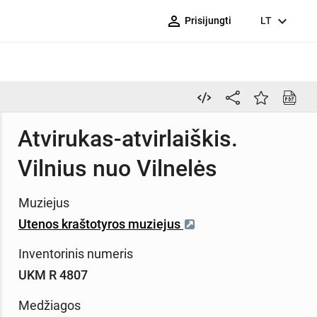
person_outline
expand_more
Prisijungti
LT
Atvirukas-atvirlaiškis.
Vilnius nuo Vilnelės
Muziejus
Utenos kraštotyros muziejus
Inventorinis numeris
UKM R 4807
Medžiagos