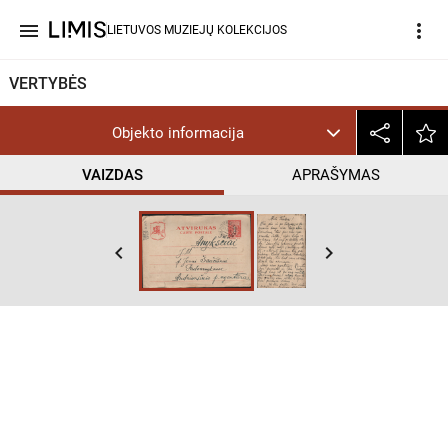
menu
more_vert
LIETUVOS MUZIEJŲ KOLEKCIJOS
VERTYBĖS
Objekto informacija
VAIZDAS
APRAŠYMAS
keyboard_arrow_left
keyboard_arrow_right