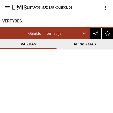
menu
more_vert
LIETUVOS MUZIEJŲ KOLEKCIJOS
VERTYBĖS
Objekto informacija
VAIZDAS
APRAŠYMAS