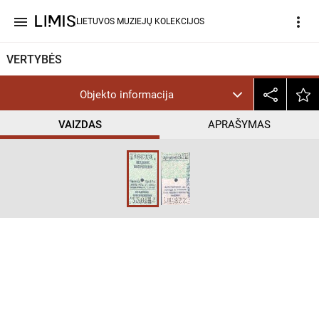
menu
more_vert
LIETUVOS MUZIEJŲ KOLEKCIJOS
VERTYBĖS
Objekto informacija
VAIZDAS
APRAŠYMAS
help_outline
CC BY-NC-ND