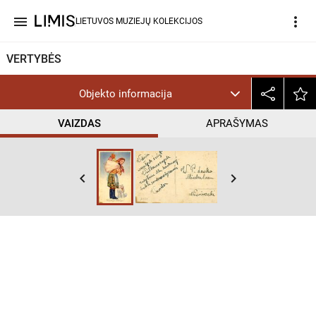
menu
more_vert
LIETUVOS MUZIEJŲ KOLEKCIJOS
VERTYBĖS
Objekto informacija
VAIZDAS
APRAŠYMAS
keyboard_arrow_left
keyboard_arrow_right