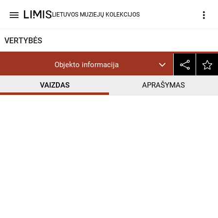
menu
more_vert
LIETUVOS MUZIEJŲ KOLEKCIJOS
VERTYBĖS
Objekto informacija
VAIZDAS
APRAŠYMAS