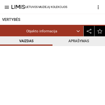
menu
more_vert
LIETUVOS MUZIEJŲ KOLEKCIJOS
VERTYBĖS
Objekto informacija
VAIZDAS
APRAŠYMAS