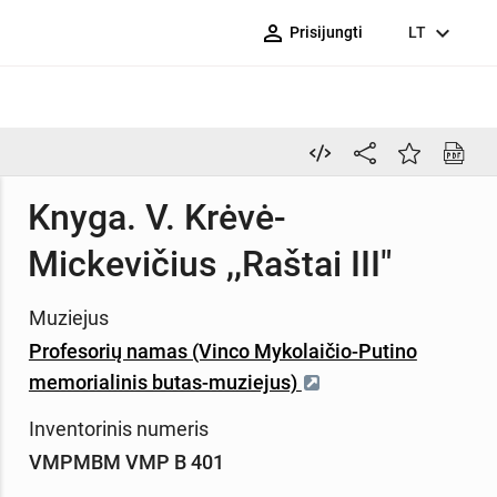
person_outline
expand_more
Prisijungti
LT
Knyga. V. Krėvė-
Mickevičius ,,Raštai III"
Muziejus
Profesorių namas (Vinco Mykolaičio-Putino
memorialinis butas-muziejus)
Inventorinis numeris
VMPMBM VMP B 401