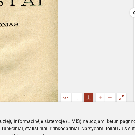
muziejų informacinėje sistemoje (LIMIS) naudojami keturi pagrind
ji, funkciniai, statistiniai ir rinkodariniai. Naršydami toliau Jūs s