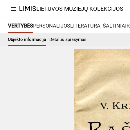
LIETUVOS MUZIEJŲ KOLEKCIJOS
menu
VERTYBĖS
PERSONALIJOS
LITERATŪRA, ŠALTINIAI
R
Objekto informacija
Detalus aprašymas