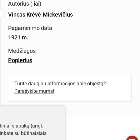
Autorius (-iai)
Vincas Krėvė-Mickevičius
Pagaminimo data
1921 m.
Medžiagos
Popierius
Turite daugiau informacijos apie objektą?
Parašykite mums!
iniai slapukų (angl.
utinkate su būtinaisiais