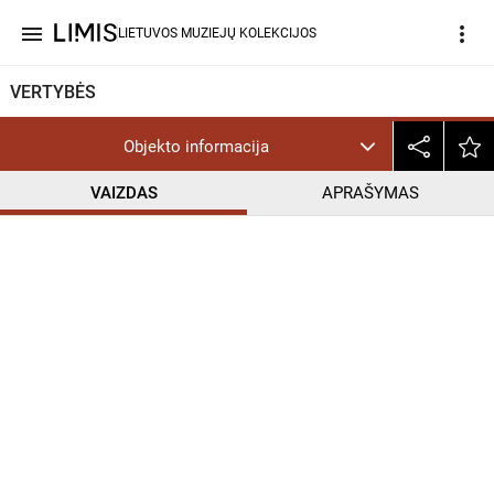
menu
more_vert
LIETUVOS MUZIEJŲ KOLEKCIJOS
VERTYBĖS
Objekto informacija
VAIZDAS
APRAŠYMAS
help_outline
PD