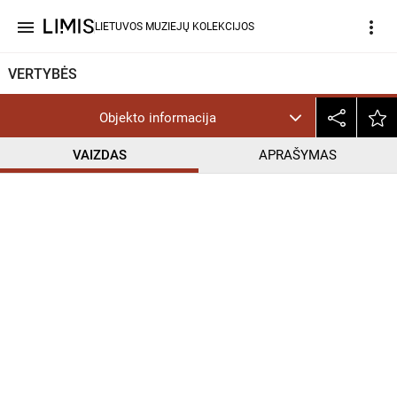
menu
more_vert
LIETUVOS MUZIEJŲ KOLEKCIJOS
VERTYBĖS
Objekto informacija
VAIZDAS
APRAŠYMAS