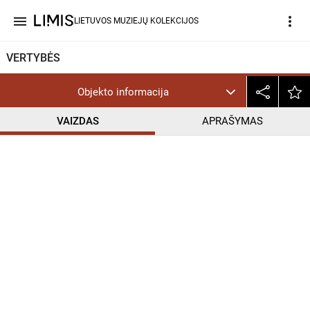
menu
more_vert
LIETUVOS MUZIEJŲ KOLEKCIJOS
VERTYBĖS
Objekto informacija
VAIZDAS
APRAŠYMAS