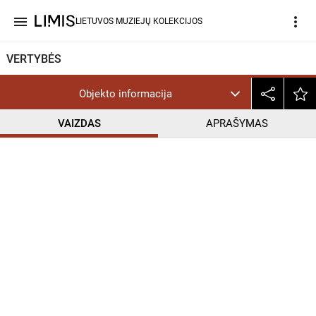
menu
more_vert
LIETUVOS MUZIEJŲ KOLEKCIJOS
VERTYBĖS
Objekto informacija
VAIZDAS
APRAŠYMAS