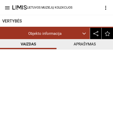
menu
more_vert
LIETUVOS MUZIEJŲ KOLEKCIJOS
VERTYBĖS
Objekto informacija
VAIZDAS
APRAŠYMAS