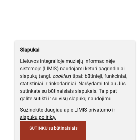
Slapukai
Lietuvos integralioje muziejų informacinėje
sistemoje (LIMIS) naudojami keturi pagrindiniai
slapukų (angl.
cookies
) tipai: būtinieji, funkciniai,
statistiniai ir rinkodariniai. Naršydami toliau Jūs
sutinkate su būtinaisiais slapukais. Taip pat
galite sutikti ir su visų slapukų naudojimu.
Sužinokite daugiau apie LIMIS privatumo ir
slapukų politiką.
SUTINKU su būtinaisiais