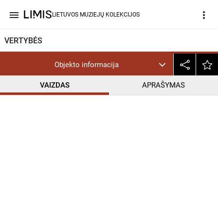
menu
more_vert
LIETUVOS MUZIEJŲ KOLEKCIJOS
VERTYBĖS
Objekto informacija
VAIZDAS
APRAŠYMAS
help_outline
PD