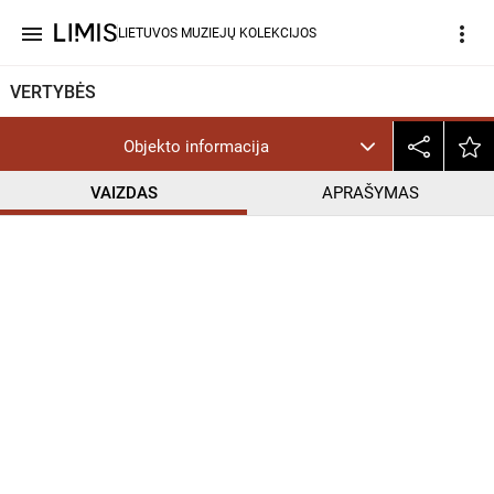
menu
more_vert
LIETUVOS MUZIEJŲ KOLEKCIJOS
VERTYBĖS
Objekto informacija
VAIZDAS
APRAŠYMAS
help_outline
InC