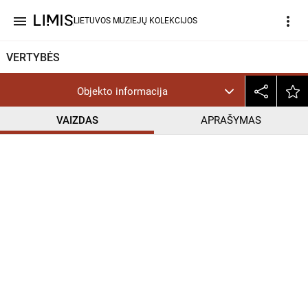
menu
more_vert
LIETUVOS MUZIEJŲ KOLEKCIJOS
VERTYBĖS
Objekto informacija
VAIZDAS
APRAŠYMAS
help_outline
InC