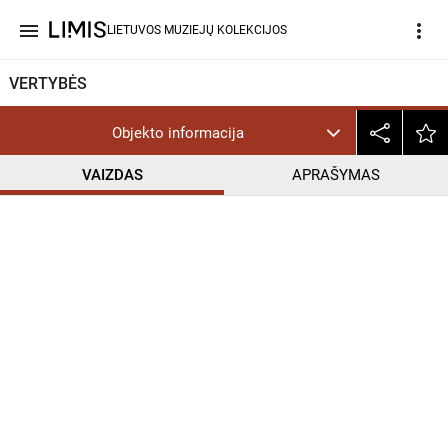
menu
more_vert
LIETUVOS MUZIEJŲ KOLEKCIJOS
VERTYBĖS
Objekto informacija
VAIZDAS
APRAŠYMAS
help_outline
InC