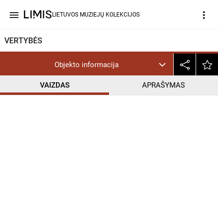
menu
more_vert
LIETUVOS MUZIEJŲ KOLEKCIJOS
VERTYBĖS
Objekto informacija
VAIZDAS
APRAŠYMAS