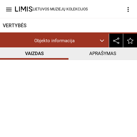
menu
more_vert
LIETUVOS MUZIEJŲ KOLEKCIJOS
VERTYBĖS
Objekto informacija
VAIZDAS
APRAŠYMAS