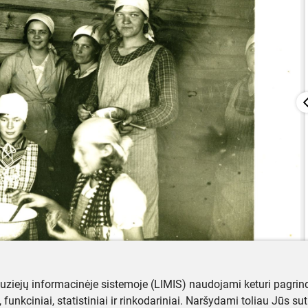
muziejų informacinėje sistemoje (LIMIS) naudojami keturi pagrind
ji, funkciniai, statistiniai ir rinkodariniai. Naršydami toliau Jūs s