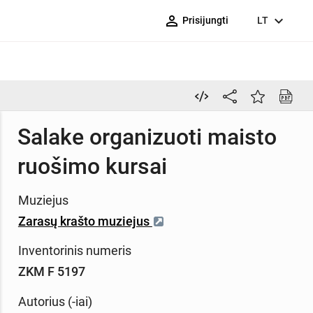
person_outline
expand_more
Prisijungti
LT
Salake organizuoti maisto
ruošimo kursai
Muziejus
Zarasų krašto muziejus
Inventorinis numeris
ZKM F 5197
Autorius (-iai)