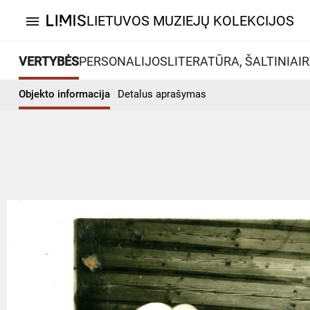
LIETUVOS MUZIEJŲ KOLEKCIJOS
menu
VERTYBĖS
PERSONALIJOS
LITERATŪRA, ŠALTINIAI
R
Objekto informacija
Detalus aprašymas