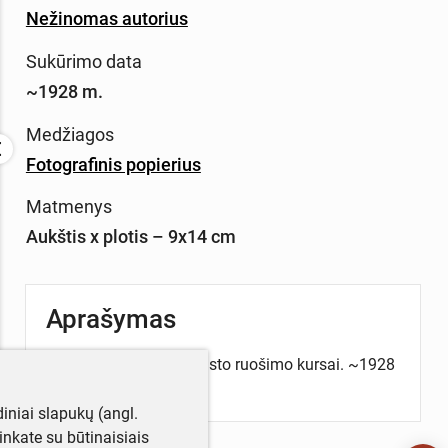
Nežinomas autorius
Sukūrimo data
~1928 m.
Medžiagos
Fotografinis popierius
Matmenys
Aukštis x plotis – 9x14 cm
Aprašymas
Salake organizuoti maisto ruošimo kursai. ~1928
m.
iniai slapukų (angl.
utinkate su būtinaisiais