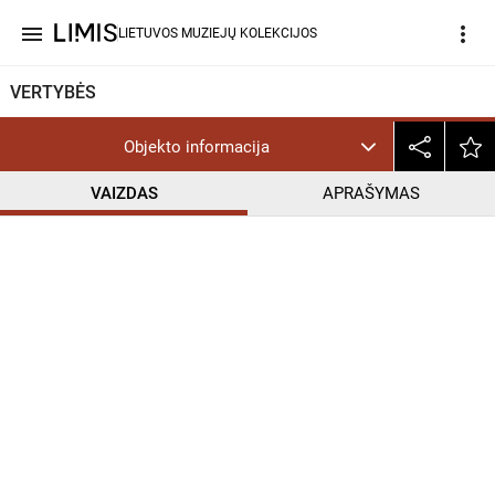
menu
more_vert
LIETUVOS MUZIEJŲ KOLEKCIJOS
VERTYBĖS
Objekto informacija
VAIZDAS
APRAŠYMAS
help_outline
CC BY-NC-ND