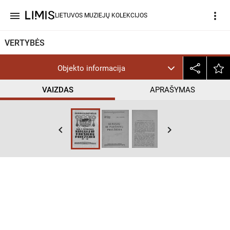
menu
more_vert
LIETUVOS MUZIEJŲ KOLEKCIJOS
VERTYBĖS
Objekto informacija
VAIZDAS
APRAŠYMAS
keyboard_arrow_left
keyboard_arrow_right