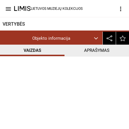
menu
more_vert
LIETUVOS MUZIEJŲ KOLEKCIJOS
VERTYBĖS
Objekto informacija
VAIZDAS
APRAŠYMAS