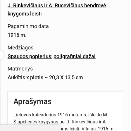
J. Rinkevičiaus ir A. Rucevičiaus bendrovė
knygoms leisti
Pagaminimo data
1916 m.
Medžiagos
Spaudos popierius
;
poligrafiniai dažai
Matmenys
Aukštis x plotis – 20,3 X 13,5 cm
Aprašymas
Lietuvos kalendorius 1916 metams. Išleido M.
Šlapelienės knygynas bei J. Rinkevičiaus ir A.
Rucevičiaus B-vė knygoms leisti. Vilnius, 1916 m.,