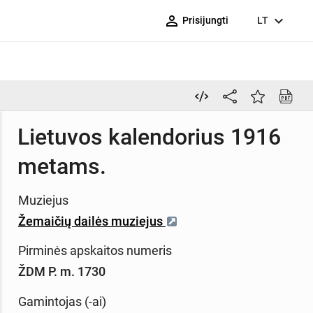
person_outline
expand_more
Prisijungti
LT
Lietuvos kalendorius 1916
metams.
Muziejus
Žemaičių dailės muziejus
Pirminės apskaitos numeris
ŽDM P. m. 1730
Gamintojas (-ai)