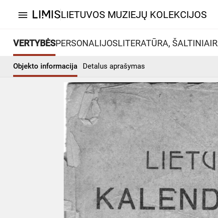
LIETUVOS MUZIEJŲ KOLEKCIJOS
menu
VERTYBĖS
PERSONALIJOS
LITERATŪRA, ŠALTINIAI
R
Objekto informacija
Detalus aprašymas