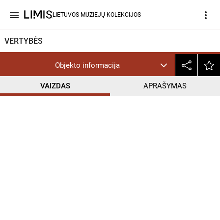
menu
more_vert
LIETUVOS MUZIEJŲ KOLEKCIJOS
VERTYBĖS
Objekto informacija
VAIZDAS
APRAŠYMAS