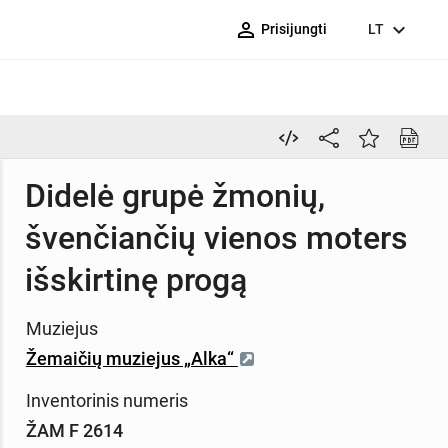
person_outline
expand_more
Prisijungti
LT
Didelė grupė žmonių,
švenčiančių vienos moters
išskirtinę progą
Muziejus
Žemaičių muziejus „Alka“
Inventorinis numeris
ŽAM F 2614