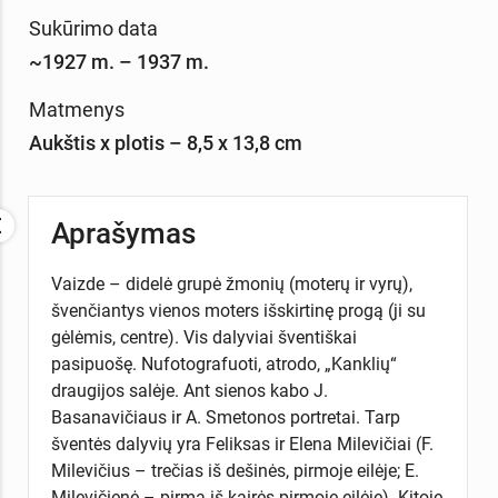
Sukūrimo data
~1927 m. – 1937 m.
Matmenys
Aukštis x plotis – 8,5 x 13,8 cm
Aprašymas
Vaizde – didelė grupė žmonių (moterų ir vyrų),
švenčiantys vienos moters išskirtinę progą (ji su
gėlėmis, centre). Vis dalyviai šventiškai
pasipuošę. Nufotografuoti, atrodo, „Kanklių“
draugijos salėje. Ant sienos kabo J.
Basanavičiaus ir A. Smetonos portretai. Tarp
šventės dalyvių yra Feliksas ir Elena Milevičiai (F.
Milevičius – trečias iš dešinės, pirmoje eilėje; E.
Milevičienė – pirma iš kairės pirmoje eilėje). Kitoje