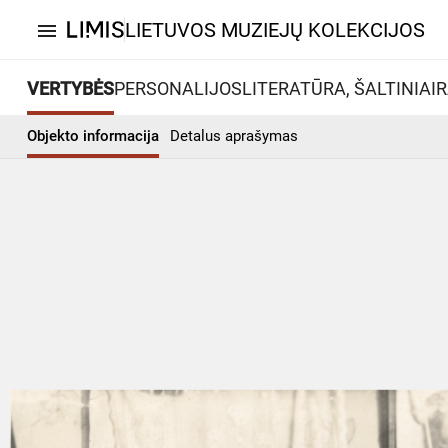
LIETUVOS MUZIEJŲ KOLEKCIJOS
menu
VERTYBĖS
PERSONALIJOS
LITERATŪRA, ŠALTINIAI
R
Objekto informacija
Detalus aprašymas