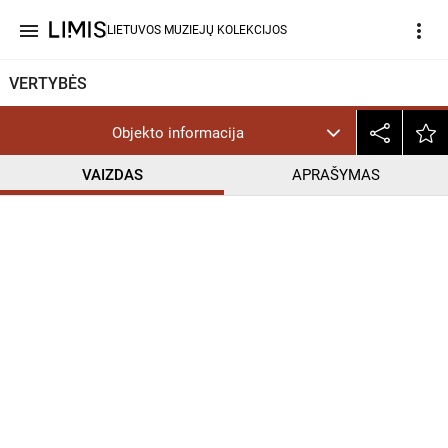
menu
more_vert
LIETUVOS MUZIEJŲ KOLEKCIJOS
VERTYBĖS
Objekto informacija
VAIZDAS
APRAŠYMAS