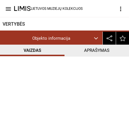
menu
more_vert
LIETUVOS MUZIEJŲ KOLEKCIJOS
VERTYBĖS
Objekto informacija
VAIZDAS
APRAŠYMAS