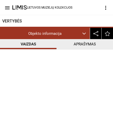
menu
more_vert
LIETUVOS MUZIEJŲ KOLEKCIJOS
VERTYBĖS
Objekto informacija
VAIZDAS
APRAŠYMAS