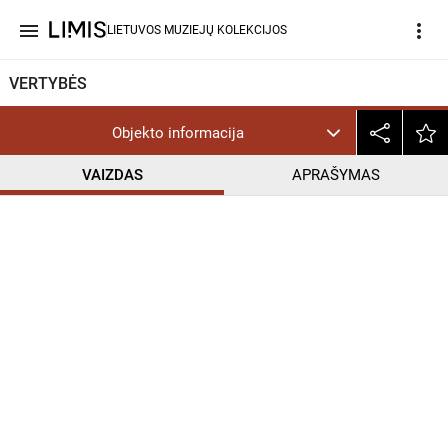
menu
more_vert
LIETUVOS MUZIEJŲ KOLEKCIJOS
VERTYBĖS
Objekto informacija
VAIZDAS
APRAŠYMAS