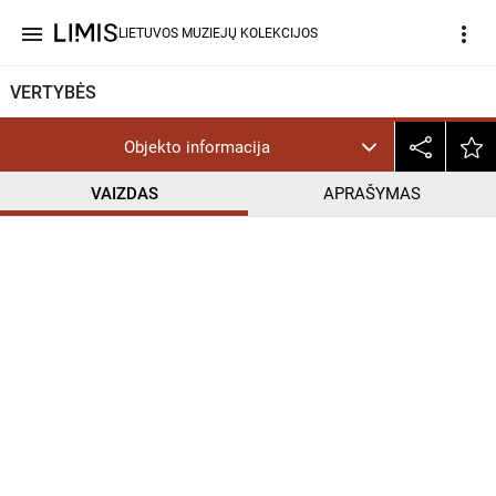
menu
more_vert
LIETUVOS MUZIEJŲ KOLEKCIJOS
VERTYBĖS
Objekto informacija
VAIZDAS
APRAŠYMAS