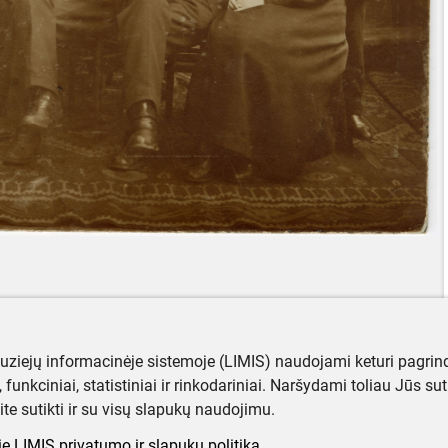
muziejų informacinėje sistemoje (LIMIS) naudojami keturi pagrind
ji, funkciniai, statistiniai ir rinkodariniai. Naršydami toliau Jūs s
ite sutikti ir su visų slapukų naudojimu.
e LIMIS privatumo ir slapukų politiką.