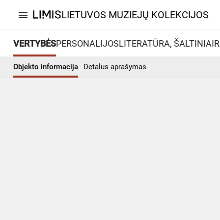
LIETUVOS MUZIEJŲ KOLEKCIJOS
menu
VERTYBĖS
PERSONALIJOS
LITERATŪRA, ŠALTINIAI
R
Objekto informacija
Detalus aprašymas