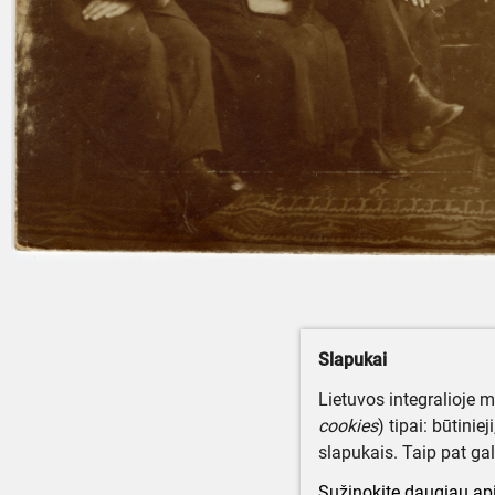
Slapukai
Lietuvos integralioje 
cookies
) tipai: būtinie
slapukais. Taip pat gal
Sužinokite daugiau api