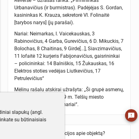
Reverse – užrašas ranka: „Pirmininkas
Urbanavičius (ir burmistras). Padėjėjas S. Gordan,
kasininkas K. Krauza, sekretorė Vl. Folinaitė
[tarybos narys] (jų parašai).
Nariai: Neimarkas, I. Vaicekauskas, 3
Rabinovičius, 4 Garba, Gurevičius, 6 D. Mikuckis, 7
Bolochas, 8 Chaitinas, 9 Girde[...], Siavzimavičius,
11 Iofaitė 12 kurjeris Fabijonavičius, gaisrininkai
– policininkai: 14 Balniškis, 15 Žukauskas, 16
Elektros stoties vedėjas Liutkevičius, 17
Petrulevičius“
Mėlinu rašalu atskirai užrašyta: „Ši grupė asmenų,
tai pirmoji po karo 1919 m. Telšių miesto
savivaldybės Tarybos nariai“.
iniai slapukų (angl.
feedback
utinkate su būtinaisiais
Turite daugiau informacijos apie objektą?