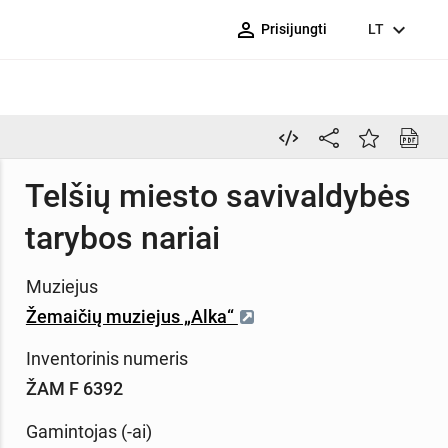
person_outline
expand_more
Prisijungti
LT
Telšių miesto savivaldybės
tarybos nariai
Muziejus
Žemaičių muziejus „Alka“
Inventorinis numeris
ŽAM F 6392
Gamintojas (-ai)