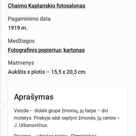
Chaimo Kaplanskio fotosalonas
Pagaminimo data
1919 m.
Medžiagos
Fotografinis popierius
;
kartonas
Matmenys
Aukštis x plotis – 15,5 x 20,3 cm
Aprašymas
Vaizde – didelė grupė žmonių, jų tarpe – dvi
moterys. Priekyje sėdi septyni žmonės, jų centre –
J. Urbanavičius.