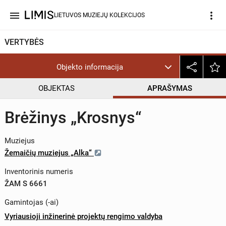
menu
more_vert
LIETUVOS MUZIEJŲ KOLEKCIJOS
VERTYBĖS
Objekto informacija
OBJEKTAS
APRAŠYMAS
Brėžinys „Krosnys“
Muziejus
Žemaičių muziejus „Alka“
Inventorinis numeris
ŽAM S 6661
Gamintojas (-ai)
Vyriausioji inžinerinė projektų rengimo valdyba