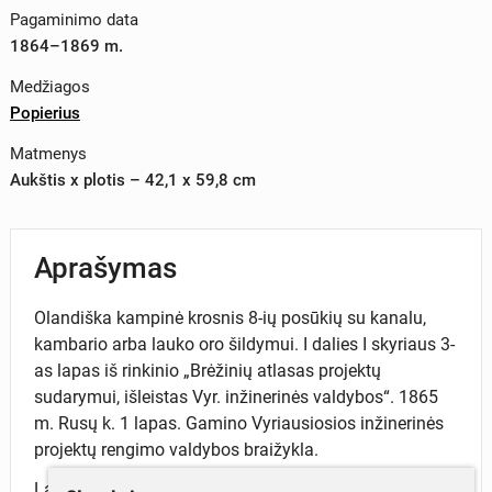
Pagaminimo data
1864–1869 m.
Medžiagos
Popierius
Matmenys
Aukštis x plotis – 42,1 x 59,8 cm
Aprašymas
Olandiška kampinė krosnis 8-ių posūkių su kanalu,
kambario arba lauko oro šildymui. I dalies I skyriaus 3-
as lapas iš rinkinio „Brėžinių atlasas projektų
sudarymui, išleistas Vyr. inžinerinės valdybos“. 1865
m. Rusų k. 1 lapas. Gamino Vyriausiosios inžinerinės
projektų rengimo valdybos braižykla.
Lapas iš brėžinių rinkinio „Brėžinių atlasas projektų