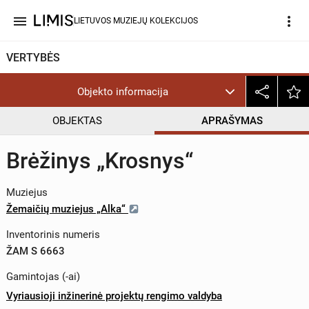
menu
more_vert
LIETUVOS MUZIEJŲ KOLEKCIJOS
VERTYBĖS
Objekto informacija
OBJEKTAS
APRAŠYMAS
Brėžinys „Krosnys“
Muziejus
Žemaičių muziejus „Alka“
Inventorinis numeris
ŽAM S 6663
Gamintojas (-ai)
Vyriausioji inžinerinė projektų rengimo valdyba