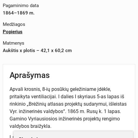
Pagaminimo data
1864–1869 m.
Medžiagos
Popierius
Matmenys
Aukštis x plotis – 42,1 x 60,2 cm
Aprašymas
Apvali krosnis, 8-ių posūkių geležiniame įdėkle,
pritaikyta ventiliacijai. I dalies I skyriaus 5-as lapas iš
rinkinio „Brėžinių atlasas projektų sudarymui, išleistas
Vyr. inžinerinės valdybos“. 1865 m. Rusų k. 1 lapas.
Gamino Vyriausiosios inžinerinės projektų rengimo
valdybos braižykla.
Lapas iš brėžinių rinkinio „Brėžinių atlasas projektų