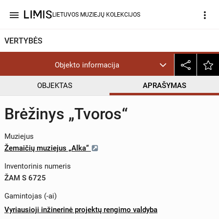
menu
more_vert
LIETUVOS MUZIEJŲ KOLEKCIJOS
VERTYBĖS
Objekto informacija
OBJEKTAS
APRAŠYMAS
Brėžinys „Tvoros“
Muziejus
Žemaičių muziejus „Alka“
Inventorinis numeris
ŽAM S 6725
Gamintojas (-ai)
Vyriausioji inžinerinė projektų rengimo valdyba