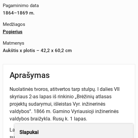
Pagaminimo data
1864–1869 m.
Medžiagos
Popierius
Matmenys
Aukštis x plotis – 42,2 x 60,2 cm
Aprašymas
Nuolatinės tvoros, atitvertos tarp stulpų. I dalies VII
skyriaus 2-as lapas iš rinkinio „Brėžinių atlasas
projektų sudarymui, išleistas Vyr. inžinerinės
valdybos“. 1866 m. Gamino Vyriausioji inžinerinės
valdybos braižykla. Rusų k. 1 lapas.
Lapas iš brėžinių rinkinio „Brėžinių atlasas projektų
Slapukai
sudarymui, išleistas Vyriausios inžinerinės valdybos“ -