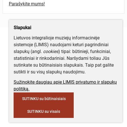
Parašykite mums!
Slapukai
Lietuvos integralioje muziejų informacinėje
sistemoje (LIMIS) naudojami keturi pagrindiniai
slapukų (angl.
cookies
) tipai: būtinieji, funkciniai,
statistiniai ir rinkodariniai. Naršydami toliau Jūs
sutinkate su būtinaisiais slapukais. Taip pat galite
sutikti ir su visų slapukų naudojimu.
Sužinokite daugiau apie LIMIS privatumo ir slapukų
politiką.
SUTINKU su būtinaisiais
SUTINKU su visais