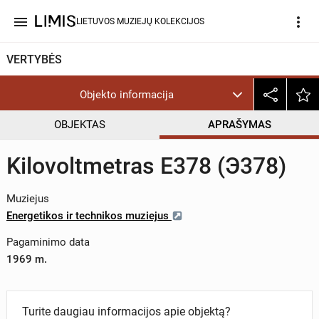
menu
more_vert
LIETUVOS MUZIEJŲ KOLEKCIJOS
VERTYBĖS
Objekto informacija
OBJEKTAS
APRAŠYMAS
Kilovoltmetras E378 (Э378)
Muziejus
Energetikos ir technikos muziejus
Pagaminimo data
1969 m.
Turite daugiau informacijos apie objektą?