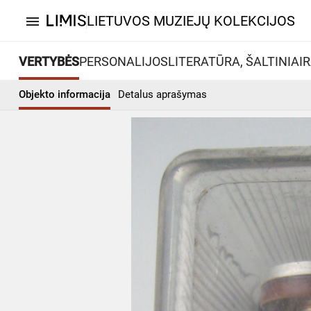
LIETUVOS MUZIEJŲ KOLEKCIJOS
menu
VERTYBĖS
PERSONALIJOS
LITERATŪRA, ŠALTINIAI
R
Objekto informacija
Detalus aprašymas