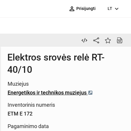
person_outline
expand_more
Prisijungti
LT
Elektros srovės relė RT-
40/10
Muziejus
Energetikos ir technikos muziejus
Inventorinis numeris
ETM E 172
Pagaminimo data