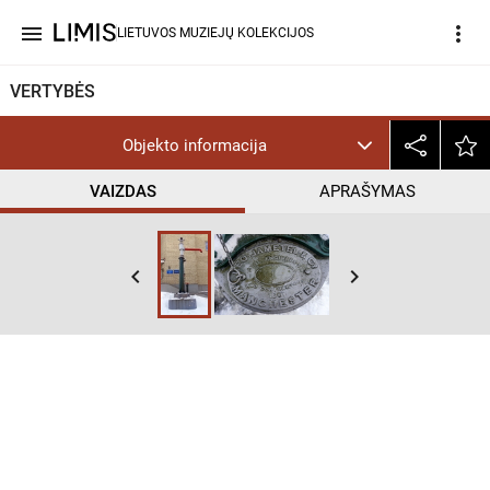
menu
more_vert
LIETUVOS MUZIEJŲ KOLEKCIJOS
VERTYBĖS
Objekto informacija
VAIZDAS
APRAŠYMAS
keyboard_arrow_left
keyboard_arrow_right